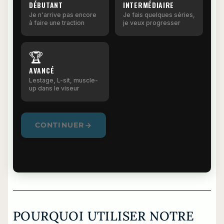
DÉBUTANT
INTERMÉDIAIRE
Je n'arrive pas encore
Je fais quelques séries,
à faire une traction
je veux progresser
🏆
AVANCÉ
Lestage, L-sit, muscle-
up dans le viseur
CONTINUER
POURQUOI UTILISER NOTRE