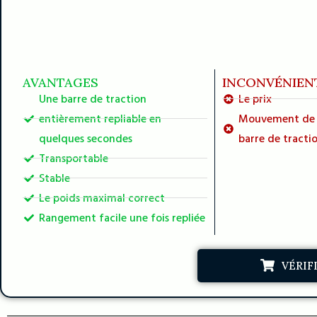
AVANTAGES
INCONVÉNIEN
Une barre de traction
Le prix
entièrement repliable en
Mouvement de b
quelques secondes
barre de tracti
Transportable
Stable
Le poids maximal correct
Rangement facile une fois repliée
VÉRIF