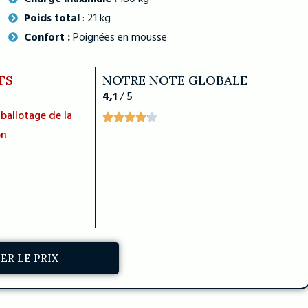
Poids total
: 21 kg
Confort :
Poignées en mousse
TS
NOTRE NOTE GLOBALE
4,1
/ 5
allotage de la
on
IER LE PRIX